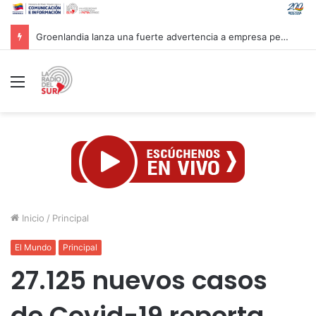
Mandataria Rodríguez felicita a atletas venezolanos por su brillante participación en CAC 2026
Menú
Inicio
/
Principal
El Mundo
Principal
27.125 nuevos casos
de Covid-19 reporta