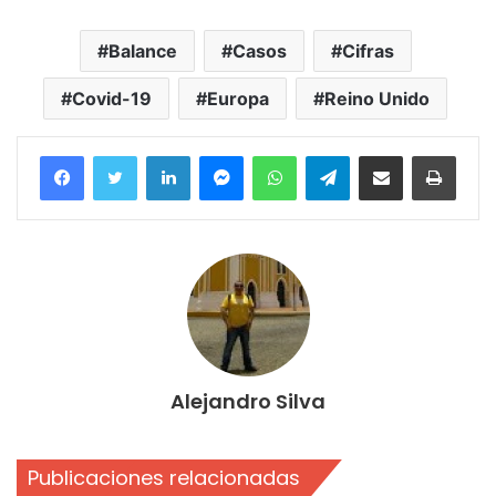
Balance
Casos
Cifras
Covid-19
Europa
Reino Unido
Facebook
Twitter
LinkedIn
Messenger
WhatsApp
Telegram
Compartir por correo electrónico
Imprim
Alejandro Silva
Publicaciones relacionadas