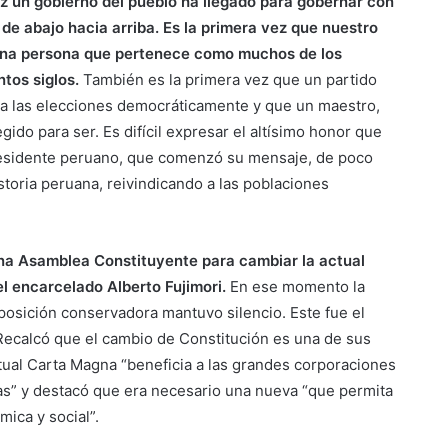
z un gobierno del pueblo ha llegado para gobernar con
r de abajo hacia arriba. Es la primera vez que nuestro
una persona que pertenece como muchos de los
ntos siglos.
También es la primera vez que un partido
gana las elecciones democráticamente y que un maestro,
ido para ser. Es difícil expresar el altísimo honor que
esidente peruano, que comenzó su mensaje, de poco
storia peruana, reivindicando a las poblaciones
na Asamblea Constituyente para cambiar la actual
el encarcelado Alberto Fujimori.
En ese momento la
 oposición conservadora mantuvo silencio. Este fue el
Recalcó que el cambio de Constitución es una de sus
tual Carta Magna “beneficia a las grandes corporaciones
as” y destacó que era necesario una nueva “que permita
mica y social”.