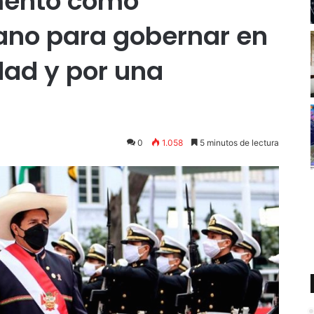
amentó como
ano para gobernar en
dad y por una
0
1.058
5 minutos de lectura