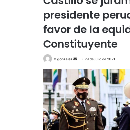
Castillo se jur
presidente peru
favor de la equi
Constituyente
Send
C gonzalez
29 de julio de 2021
an
email