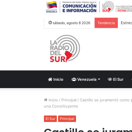
Estre
sábado, agosto 8 2026
Tendencia
Inicio
Venezuela
El Sur
Inicio
/
Principal
/
Castillo se juramentó como 
una Constituyente
El Sur
Principal