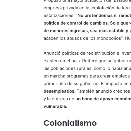
Propuso una mayor actuación del Estado e
empresa privada en la explotación de los 
estatizaciones.
“No pretendemos ni remot
política de control de cambios. Solo quer
de menores ingresos, sea más estable y 
acaben los abusos de los monopolios”. Hub
Anunció políticas de redistribución e inv
existen en el país. Reiteró que su gobierno
las poblaciones rurales, como lo había an
en marcha programas para crear empleos t
primer año de su gobierno. El impacto e
desempleados.
También anunció créditos 
y la entrega de
un bono de apoyo económic
vulnerable.
Colonialismo