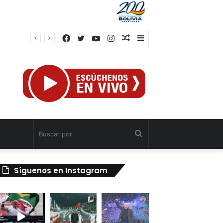
Facebook
Twitter
YouTube
Instagram
Publicación
Barra
al
lateral
azar
Buscar
por
Síguenos en Instagram