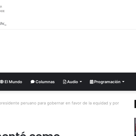
cho de Ormuz solo abrirá si EE. UU. acepta condiciones de Irán
El Mundo
Columnas
Audio
Programación
presidente peruano para gobernar en favor de la equidad y por