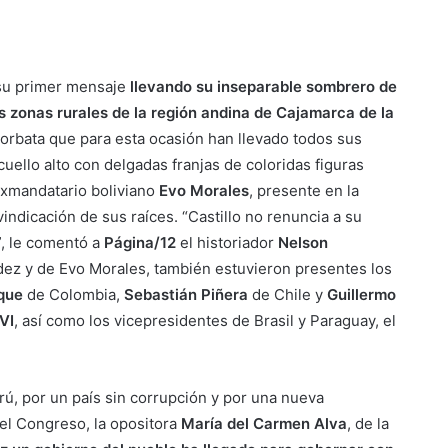
su primer mensaje
llevando su inseparable sombrero de
as zonas rurales de la región andina de Cajamarca de la
 corbata que para esta ocasión han llevado todos sus
uello alto con delgadas franjas de coloridas figuras
exmandatario boliviano
Evo Morales
, presente en la
indicación de sus raíces. “Castillo no renuncia a su
a”, le comentó a
Página/12
el historiador
Nelson
ez y de Evo Morales, también estuvieron presentes los
que
de Colombia,
Sebastián Piñera
de Chile y
Guillermo
 VI
, así como los vicepresidentes de Brasil y Paraguay, el
rú, por un país sin corrupción y por una nueva
del Congreso, la opositora
María del Carmen Alva
, de la