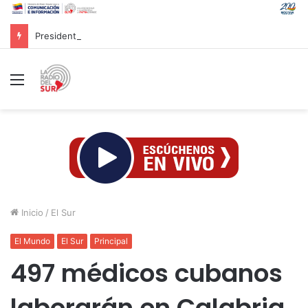
Presidenta Rodríguez evaluó con equipo económico ejecución de financiamientos para atender afectaciones post-sismos
Menú
Inicio
/
El Sur
El Mundo
El Sur
Principal
497 médicos cubanos
laborarán en Calabria,