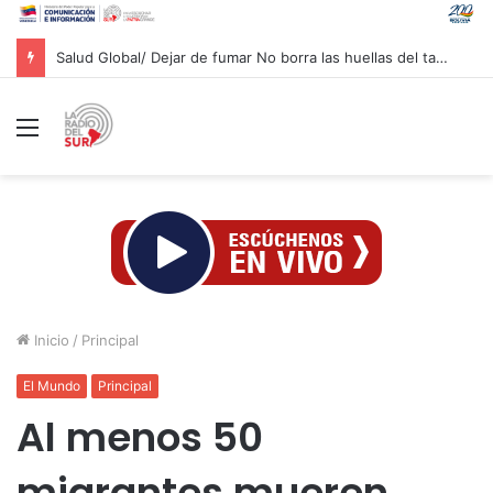
Salud Global/ Dejar de fumar No borra las huellas del tabaco en los pulmones
Menú
Inicio
/
Principal
El Mundo
Principal
Al menos 50
migrantes mueren