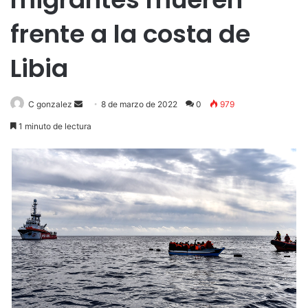
frente a la costa de
Libia
Send
C gonzalez
8 de marzo de 2022
0
979
an
1 minuto de lectura
email