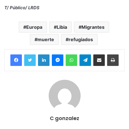
T/ Público/ LRDS
Europa
Libia
Migrantes
muerte
refugiados
Facebook
Twitter
LinkedIn
Messenger
WhatsApp
Telegram
Compartir por correo electrónico
Imprim
C gonzalez