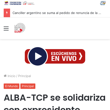
Venezuela y la firma global Miyamoto International evalúan proyectos para reforzar la resiliencia sísmica nacional
Menú
Inicio
/
Principal
El Mundo
Principal
ALBA-TCP se solidariza
con expresidente