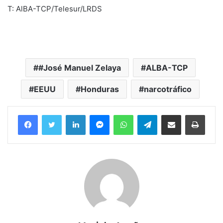
T: AlBA-TCP/Telesur/LRDS
#José Manuel Zelaya
ALBA-TCP
EEUU
Honduras
narcotráfico
Facebook
Twitter
LinkedIn
Messenger
WhatsApp
Telegram
Compartir por correo electrónico
Imprim