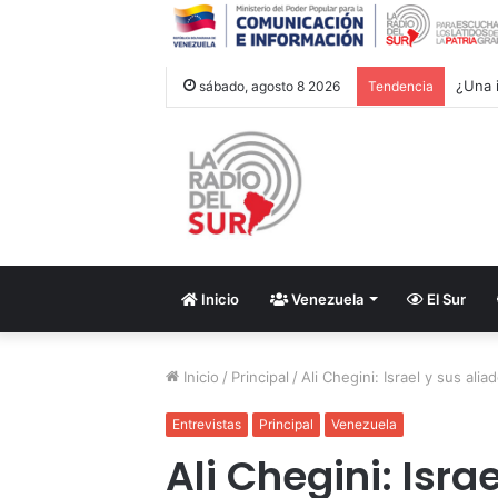
¿Una i
sábado, agosto 8 2026
Tendencia
Inicio
Venezuela
El Sur
Inicio
/
Principal
/
Ali Chegini: Israel y sus ali
Entrevistas
Principal
Venezuela
Ali Chegini: Isra