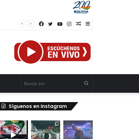
Facebook
Twitter
YouTube
Instagram
Publicación
Barra
al
lateral
azar
Buscar
por
Síguenos en Instagram