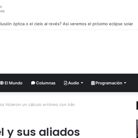
lusión óptica o el cielo al revés? Así veremos el próximo eclipse solar
El Mundo
Columnas
Audio
Programación
ados hicieron un cálculo erróneo con Irán
el y sus aliados