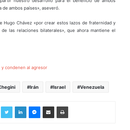
rtir nuestro desarrollo para el beneficio de ambos
ia de ambos países», aseveró.
te Hugo Chávez «por crear estos lazos de fraternidad y
o de las relaciones bilaterales», que ahora mantiene el
al y condenen al agresor
Chegini
Irán
Israel
Venezuela
Facebook
Twitter
LinkedIn
Messenger
Compartir por correo electrónico
Imprimir