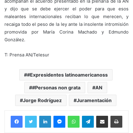
acompañan el acuerdo presentado en la plenaria de la AN
y dijo que se debe ejercer el poder para que esos
maleantes internacionales reciban lo que merecen, y
recaiga todo el peso de la ley ante la insolente intromisión
promovida por María Corina Machado y Edmundo
González.
T: Prensa AN/Telesur
#Expresidentes latinoamericanoss
#Personas non grata
AN
Jorge Rodríguez
Juramentación
Facebook
Twitter
LinkedIn
Messenger
WhatsApp
Telegram
Compartir por correo electrónico
Imprim