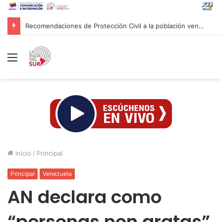
Recomendaciones de Protección Civil a la población venezolana ante fenómeno climatológico «El Niño»
Menú
Inicio
/
Principal
Principal
Venezuela
AN declara como
“personas non gratas”