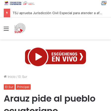
Lamentan salida de Chile del Movimiento de Países No Alineados
Menú
Inicio
/
El Sur
El Sur
Principal
Arauz pide al pueblo
ecuatoriano