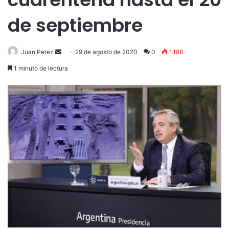
de septiembre
Send
Juan Perez
29 de agosto de 2020
0
1.188
an
1 minuto de lectura
email