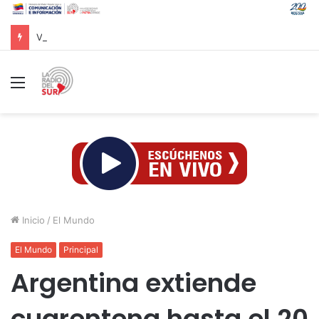
Vicepresidente Menéndez: “La prioridad radica en reconstruir una nueva forma de ocupación del espacio tras doblete sísmico”
Menú
Inicio
/
El Mundo
El Mundo
Principal
Argentina extiende
cuarentena hasta el 20