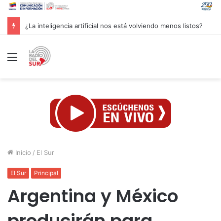
Groenlandia lanza una fuerte advertencia a empresa petrolera vinculada a Trump
Menú
Inicio
/
El Sur
El Sur
Principal
Argentina y México
producirán para