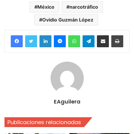
México
narcotráfico
Ovidio Guzmán López
Facebook
Twitter
LinkedIn
Messenger
WhatsApp
Telegram
Compartir por correo electrónico
Imprim
EAguilera
Publicaciones relacionadas