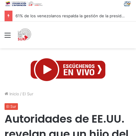
Recomendaciones de Protección Civil a la población venezolana ante fenómeno climatológico «El Niño»
Menú
Inicio
/
El Sur
El Sur
Autoridades de EE.UU.
revelan que un hijo del