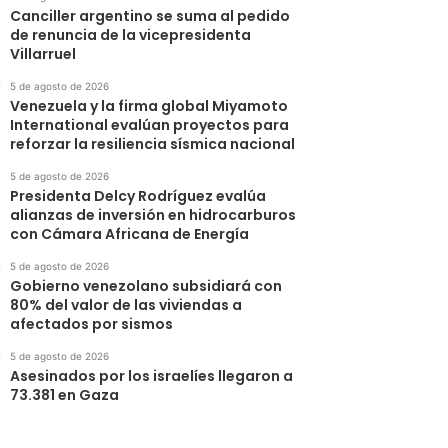
Canciller argentino se suma al pedido
de renuncia de la vicepresidenta
Villarruel
5 de agosto de 2026
Venezuela y la firma global Miyamoto
International evalúan proyectos para
reforzar la resiliencia sísmica nacional
5 de agosto de 2026
Presidenta Delcy Rodríguez evalúa
alianzas de inversión en hidrocarburos
con Cámara Africana de Energía
5 de agosto de 2026
Gobierno venezolano subsidiará con
80% del valor de las viviendas a
afectados por sismos
5 de agosto de 2026
Asesinados por los israelíes llegaron a
73.381 en Gaza