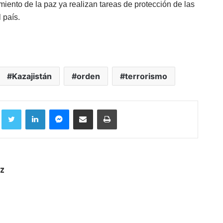
miento de la paz ya realizan tareas de protección de las
 país.
Kazajistán
orden
terrorismo
Facebook
Twitter
LinkedIn
Messenger
Compartir por correo electrónico
Imprimir
z