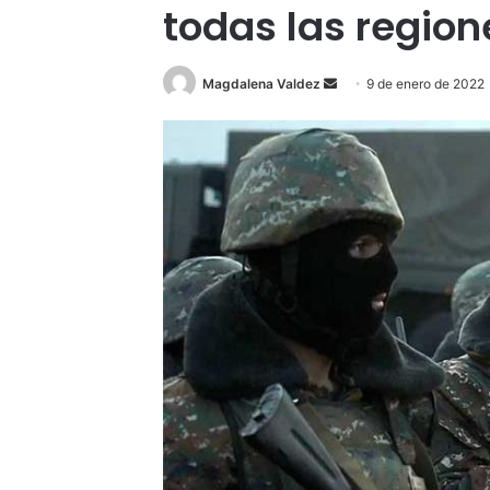
todas las regio
Send
Magdalena Valdez
9 de enero de 2022
an
email