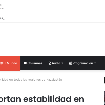
El Mundo
Columnas
Audio
Programación
ilidad en todas las regiones de Kazajastán
ortan estabilidad en