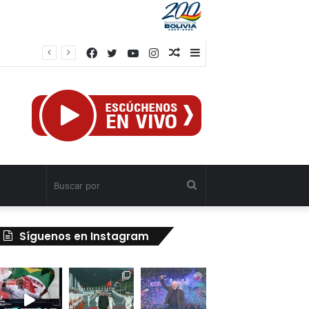
Facebook
Twitter
YouTube
Instagram
Publicación
Barra
Venezuela y la firma global Miyamoto International evalúan proyectos para reforzar la resiliencia sísmica nacional
al
lateral
azar
Buscar
por
Síguenos en Instagram