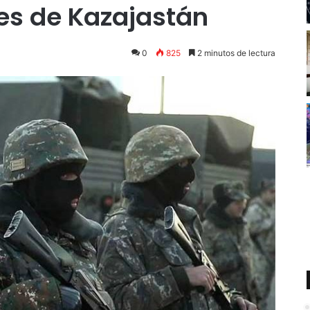
nes de Kazajastán
0
825
2 minutos de lectura