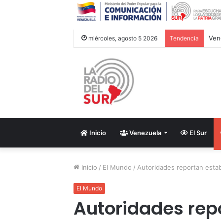
miércoles, agosto 5 2026
Tendencia
Inicio
Venezuela
El Sur
Inicio
/
El Mundo
/
Autoridades reportan estab
El Mundo
Autoridades rep