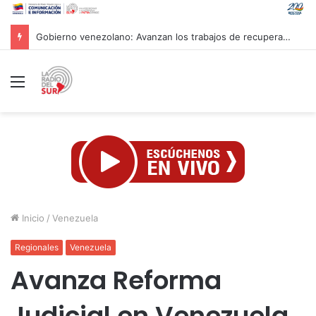
Cuba reitera disposición al diálogo con EE. UU. sobre bases de respeto
Menú
Inicio
/
Venezuela
Regionales
Venezuela
Avanza Reforma
Judicial en Venezuela