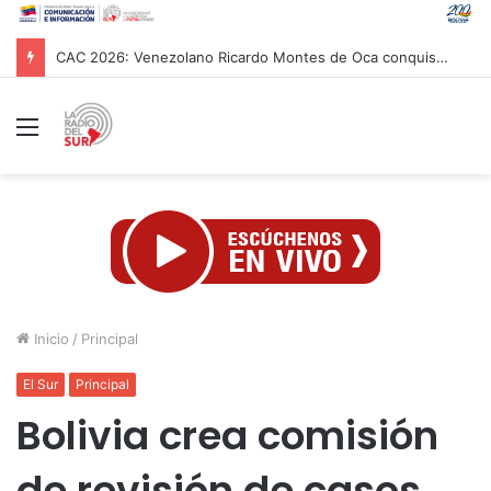
Papa León XIV asistió al Encuentro de Jóvenes Franciscanos 2026 en Asís
Menú
Inicio
/
Principal
El Sur
Principal
Bolivia crea comisión
de revisión de casos