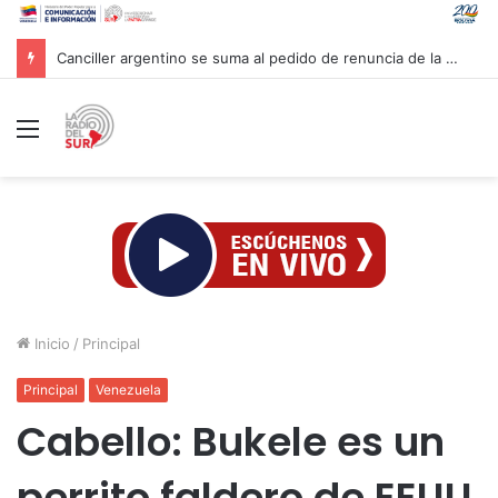
Canciller argentino se suma al pedido de renuncia de la vicepresidenta Villarruel
Menú
Inicio
/
Principal
Principal
Venezuela
Cabello: Bukele es un
perrito faldero de EEUU