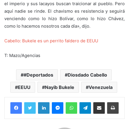
el imperio y sus lacayos buscan traicionar al pueblo. Pero
aquí nadie se rinde. El chavismo es resistencia y seguirá
venciendo como lo hizo Bolívar, como lo hizo Chávez,
como lo hacemos nosotros cada día», dijo.
Cabello: Bukele es un perrito faldero de EEUU
T: Mazo/Agencias
#Deportados
Diosdado Cabello
EEUU
Nayib Bukele
Venezuela
Facebook
Twitter
LinkedIn
Messenger
WhatsApp
Telegram
Compartir por correo electrónico
Imprim