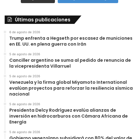
Últimas publicaciones
6 de agosto de 2026
Trump enfrenta a Hegseth por escasez de municiones
en EE. UU. en plena guerra con Irán
5 de agosto de 2026
Canciller argentino se suma al pedido de renuncia de
la vicepresidenta Villarruel
5 de agosto de 2026
Venezuela y la firma global Miyamoto International
evalúan proyectos para reforzar la resiliencia sísmica
nacional
5 de agosto de 2026
Presidenta Delcy Rodríguez evalúa alianzas de
inversión en hidrocarburos con Cámara Africana de
Energía
5 de agosto de 2026
Gobierno venezolano subsidiará con 80% del valor de