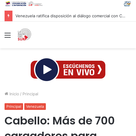
Venezuela ratifica disposición al diálogo comercial con Colombia bajo el principio de soberanía
Menú
Inicio
/
Principal
Principal
Venezuela
Cabello: Más de 700
cargadores para