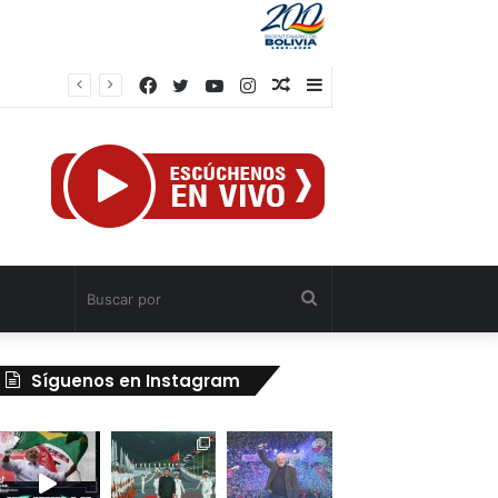
Facebook
Twitter
YouTube
Instagram
Publicación
Barra
al
lateral
azar
Buscar
por
Síguenos en Instagram