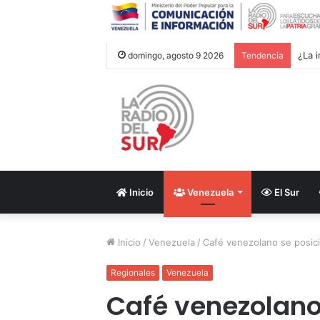
¿La i
domingo, agosto 9 2026
Tendencia
Inicio
Venezuela
El Sur
Inicio
/
Venezuela
/
Café venezolano se posic
Regionales
Venezuela
Café venezolano