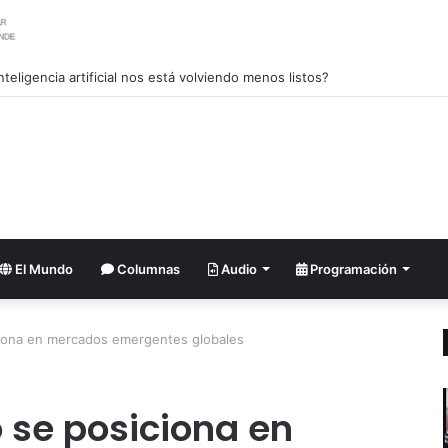
nteligencia artificial nos está volviendo menos listos?
El Mundo
Columnas
Audio
Programación
iona en mercados emergentes globales
 se posiciona en