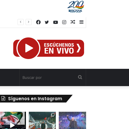
Facebook
Twitter
YouTube
Instagram
Publicación
Barra
Obreros
al
lateral
azar
Buscar
por
Síguenos en Instagram