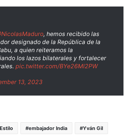
NicolasMaduro
, hemos recibido las
ador designado de la República de la
abu, a quien reiteramos la
ando los lazos bilaterales y fortalecer
rales.
pic.twitter.com/BYe26Ml2PW
ember 13, 2023
Estilo
embajador India
Yván Gil