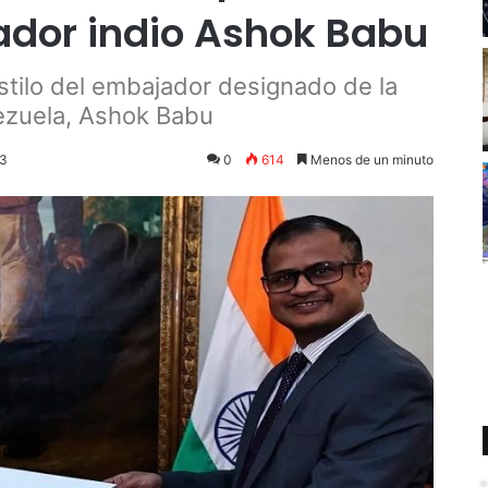
jador indio Ashok Babu
Estilo del embajador designado de la
nezuela, Ashok Babu
23
0
614
Menos de un minuto