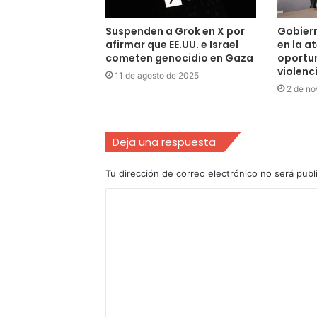
Suspenden a Grok en X por
Gobier
afirmar que EE.UU. e Israel
en la a
cometen genocidio en Gaza
oportun
violenc
11 de agosto de 2025
2 de no
Deja una respuesta
Tu dirección de correo electrónico no será publ