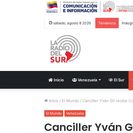
Inaug
sábado, agosto 8 2026
Tendencia
Inicio
Venezuela
El Sur
Inicio
/
El Mundo
/
Canciller Yván Gil recibe 
El Mundo
Venezuela
Canciller Yván G