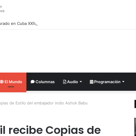
urado en Cuba XXIV Encuentro Internacional de Partidos Comunistas y 
El Mundo
Columnas
Audio
Programación
Copias de Estilo del embajador indio Ashok Babu
il recibe Copias de