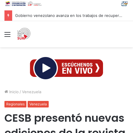
Gobierno venezolano avanza en los trabajos de recuperación y construcción del terminal temporal en Maiquetía
Menú
Inicio
/
Venezuela
Regionales
Venezuela
CESB presentó nuevas
ediciones de la revista