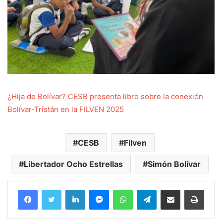
¿Hija de Bolívar? CESB presenta libro sobre la conexión
Bolívar-Tristán en la FILVEN 2025
CESB
Filven
Libertador Ocho Estrellas
Simón Bolívar
Facebook
Twitter
LinkedIn
Messenger
WhatsApp
Telegram
Compartir por correo electrónico
Imprim