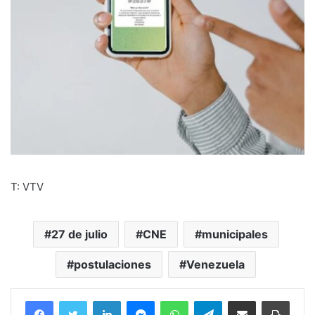
T: VTV
27 de julio
CNE
municipales
postulaciones
Venezuela
Facebook
Twitter
LinkedIn
Messenger
WhatsApp
Telegram
Compartir por correo electrónico
Imprim