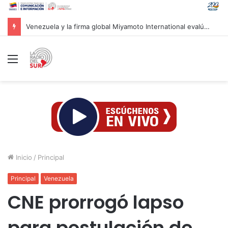
Venezuela y la firma global Miyamoto International evalúan proyectos para reforzar la resiliencia sísmica nacional
Menú
Inicio
/
Principal
Principal
Venezuela
CNE prorrogó lapso
para postulación de