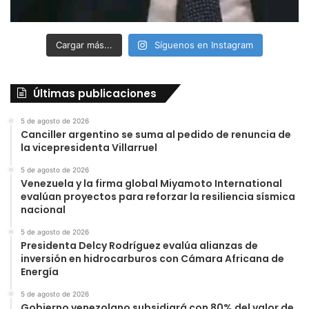
Cargar más...
Síguenos en Instagram
Últimas publicaciones
5 de agosto de 2026
Canciller argentino se suma al pedido de renuncia de
la vicepresidenta Villarruel
5 de agosto de 2026
Venezuela y la firma global Miyamoto International
evalúan proyectos para reforzar la resiliencia sísmica
nacional
5 de agosto de 2026
Presidenta Delcy Rodríguez evalúa alianzas de
inversión en hidrocarburos con Cámara Africana de
Energía
5 de agosto de 2026
Gobierno venezolano subsidiará con 80% del valor de