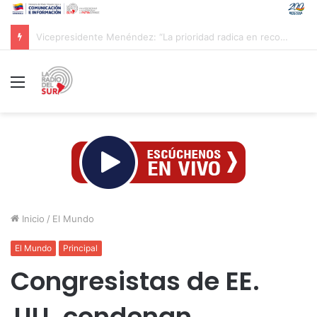
CAC 2026: Venezolano Ricardo Montes de Oca conquista Oro en salto con pértiga
Menú
Inicio
/
El Mundo
El Mundo
Principal
Congresistas de EE.
UU. condenan