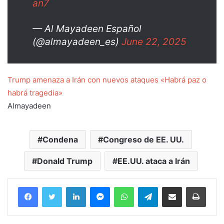
an7
— Al Mayadeen Español
(@almayadeen_es)
June 22, 2025
Trump amenaza a Irán con nuevos ataques «Habrá paz o
habrá tragedia»
Almayadeen
Condena
Congreso de EE. UU.
Donald Trump
EE.UU. ataca a Irán
Facebook
Twitter
LinkedIn
Messenger
WhatsApp
Telegram
Compartir por correo electrónico
Imprim