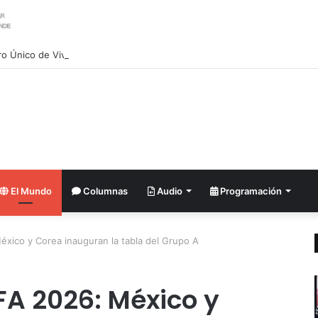
ro Único de Vivienda para afectados por sismos en Venezuela, «está bl
El Mundo
Columnas
Audio
Programación
xico y Corea inauguran la tabla del Grupo A
FA 2026: México y