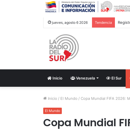
Regist
jueves, agosto 6 2026
Tendencia
Inicio
Venezuela
El Sur
Inicio
/
El Mundo
/
Copa Mundial FIFA 2026: Mé
El Mundo
Copa Mundial FI