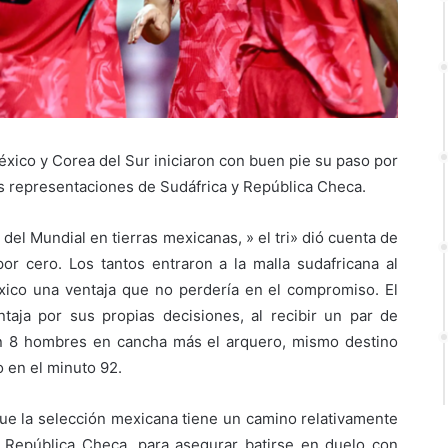
éxico y Corea del Sur iniciaron con buen pie su paso por
las representaciones de Sudáfrica y República Checa.
l del Mundial en tierras mexicanas, » el tri» dió cuenta de
or cero. Los tantos entraron a la malla sudafricana al
éxico una ventaja que no perdería en el compromiso. El
taja por sus propias decisiones, al recibir un par de
con 8 hombres en cancha más el arquero, mismo destino
o en el minuto 92.
que la selección mexicana tiene un camino relativamente
 República Checa, para asegurar batirse en duelo con