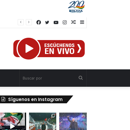
Facebook
Twitter
YouTube
Instagram
Publicación
Barra
indado»
al
lateral
azar
Buscar
por
Síguenos en Instagram