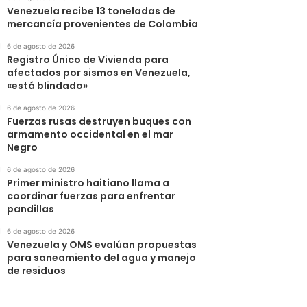
Venezuela recibe 13 toneladas de
mercancía provenientes de Colombia
6 de agosto de 2026
Registro Único de Vivienda para
afectados por sismos en Venezuela,
«está blindado»
6 de agosto de 2026
Fuerzas rusas destruyen buques con
armamento occidental en el mar
Negro
6 de agosto de 2026
Primer ministro haitiano llama a
coordinar fuerzas para enfrentar
pandillas
6 de agosto de 2026
Venezuela y OMS evalúan propuestas
para saneamiento del agua y manejo
de residuos