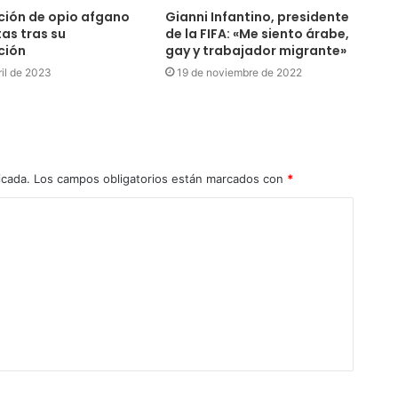
ción de opio afgano
Gianni Infantino, presidente
as tras su
de la FIFA: «Me siento árabe,
ción
gay y trabajador migrante»
ril de 2023
19 de noviembre de 2022
icada.
Los campos obligatorios están marcados con
*