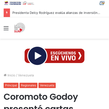
Presidenta Delcy Rodríguez evalúa alianzas de inversión en hidrocarburos con Cámara Africana de Energía
Menú
Inicio
/
Venezuela
Principal
Regionales
Venezuela
Coromoto Godoy
presentó cartas