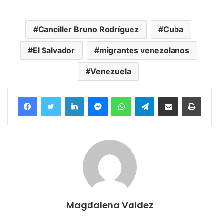
Canciller Bruno Rodríguez
Cuba
El Salvador
migrantes venezolanos
Venezuela
Facebook
Twitter
LinkedIn
Messenger
WhatsApp
Telegram
Compartir por correo electrónico
Imprim
Magdalena Valdez