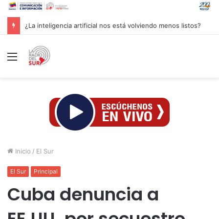
Groenlandia lanza una fuerte advertencia a empresa petrolera vinculada a Trump
Menú
Inicio
/
El Sur
El Sur
Principal
Cuba denuncia a
EE.UU. por secuestro