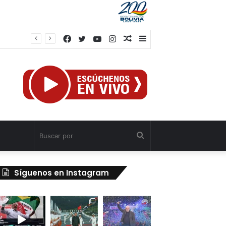
Facebook
Twitter
YouTube
Instagram
Publicación
Barra
al
lateral
azar
Buscar
por
Síguenos en Instagram