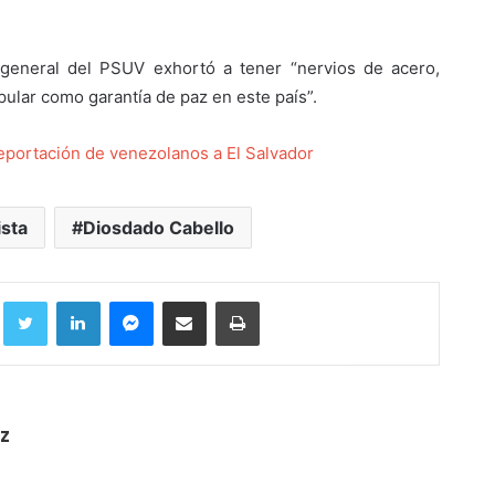
o general del PSUV exhortó a tener “nervios de acero,
ular como garantía de paz en este país”.
eportación de venezolanos a El Salvador
ista
Diosdado Cabello
Facebook
Twitter
LinkedIn
Messenger
Compartir por correo electrónico
Imprimir
z