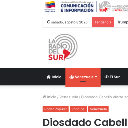
Trump 
sábado, agosto 8 2026
Tendencia
Inicio
Venezuela
El Sur
Inicio
/
Venezuela
/
Diosdado Cabello alerta s
Poder Popular
Principal
Venezuela
Diosdado Cabello