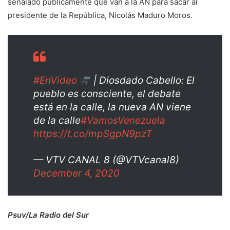
señalado públicamente que van a la AN para sacar al
presidente de la República, Nicolás Maduro Moros.
#EnVideo
| Diosdado Cabello: El
pueblo es consciente, el debate
está en la calle, la nueva AN viene
de la calle
#VamosVenezuela
https://t.co/mpSgpN9pzT
— VTV CANAL 8 (@VTVcanal8)
December 4, 2020
Psuv/La Radio del Sur