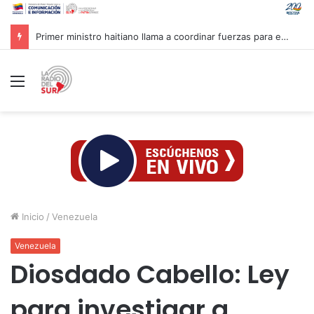
Primer ministro haitiano llama a coordinar fuerzas para enfrentar pandillas
Menú
Inicio
/
Venezuela
Venezuela
Diosdado Cabello: Ley
para investigar a