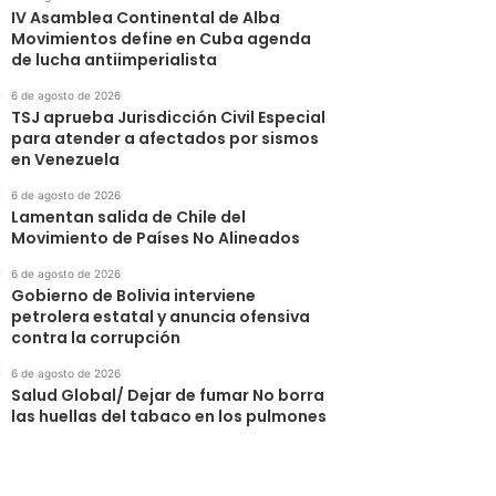
IV Asamblea Continental de Alba
Movimientos define en Cuba agenda
de lucha antiimperialista
6 de agosto de 2026
TSJ aprueba Jurisdicción Civil Especial
para atender a afectados por sismos
en Venezuela
6 de agosto de 2026
Lamentan salida de Chile del
Movimiento de Países No Alineados
6 de agosto de 2026
Gobierno de Bolivia interviene
petrolera estatal y anuncia ofensiva
contra la corrupción
6 de agosto de 2026
Salud Global/ Dejar de fumar No borra
las huellas del tabaco en los pulmones