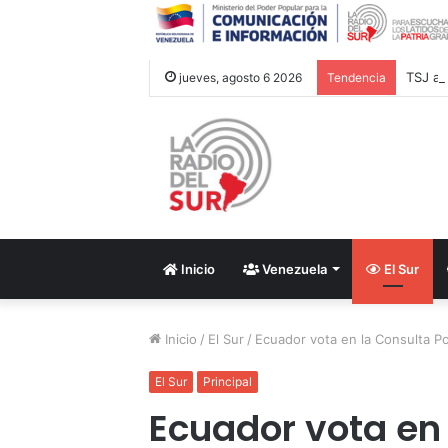
jueves, agosto 6 2026
Tendencia
Inicio
Venezuela
El Sur
Inicio
/
El Sur
/
Ecuador vota en la Consulta P
El Sur
Principal
Ecuador vota en