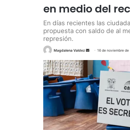
en medio del re
En días recientes las ciudad
propuesta con saldo de al me
represión.
Send
Magdalena Valdez
16 de noviembre de
an
email