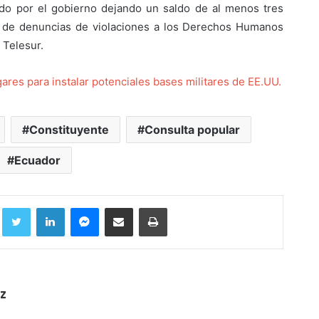
ido por el gobierno dejando un saldo de al menos tres
os de denuncias de violaciones a los Derechos Humanos
 Telesur.
ares para instalar potenciales bases militares de EE.UU.
Constituyente
Consulta popular
Ecuador
Facebook
Twitter
LinkedIn
Messenger
Compartir por correo electrónico
Imprimir
z