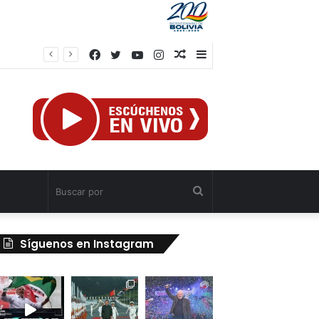
Facebook
Twitter
YouTube
Instagram
Publicación
Barra
TSJ aprueba Jurisdicción Civil Especial para atender a afectados por sismos en Venezuela
al
lateral
azar
Buscar
por
Síguenos en Instagram