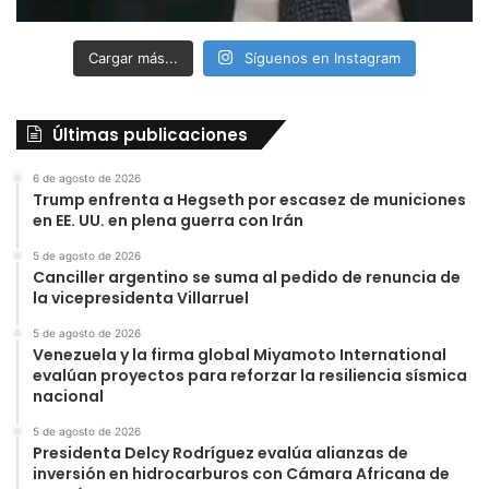
Cargar más...
Síguenos en Instagram
Últimas publicaciones
6 de agosto de 2026
Trump enfrenta a Hegseth por escasez de municiones
en EE. UU. en plena guerra con Irán
5 de agosto de 2026
Canciller argentino se suma al pedido de renuncia de
la vicepresidenta Villarruel
5 de agosto de 2026
Venezuela y la firma global Miyamoto International
evalúan proyectos para reforzar la resiliencia sísmica
nacional
5 de agosto de 2026
Presidenta Delcy Rodríguez evalúa alianzas de
inversión en hidrocarburos con Cámara Africana de