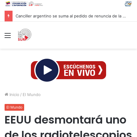
Canciller argentino se suma al pedido de renuncia de la vicepresidenta Villarruel
Menú
Inicio
/
El Mundo
El Mundo
EEUU desmontará uno
de los radiotelescopios