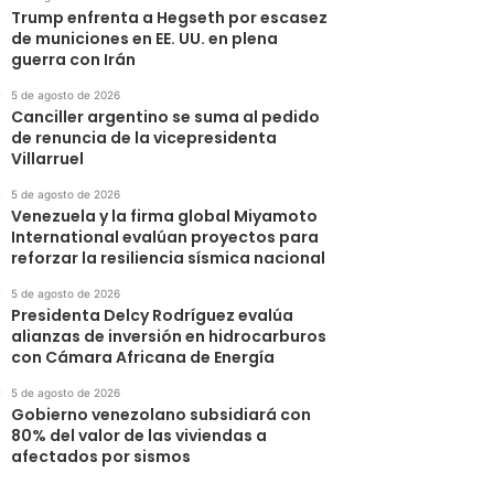
Trump enfrenta a Hegseth por escasez
de municiones en EE. UU. en plena
guerra con Irán
5 de agosto de 2026
Canciller argentino se suma al pedido
de renuncia de la vicepresidenta
Villarruel
5 de agosto de 2026
Venezuela y la firma global Miyamoto
International evalúan proyectos para
reforzar la resiliencia sísmica nacional
5 de agosto de 2026
Presidenta Delcy Rodríguez evalúa
alianzas de inversión en hidrocarburos
con Cámara Africana de Energía
5 de agosto de 2026
Gobierno venezolano subsidiará con
80% del valor de las viviendas a
afectados por sismos