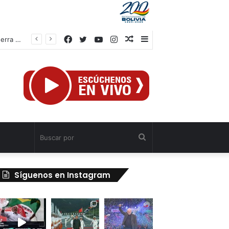
Facebook
Twitter
YouTube
Instagram
Publicación
Barra
Trump enfrenta a Hegseth por escasez de municiones en EE. UU. en plena guerra con Irán
al
lateral
azar
Buscar
por
Síguenos en Instagram