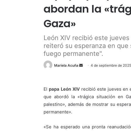
abordan la «trág
Gaza»
León XIV recibió este jueves
reiteró su esperanza en que 
fuego permanente".
Send
Mariela Acuña
4 de septiembre de 202
an
email
El
papa León XIV
recibió este jueves en e
que abordó la «trágica situación en G
palestino», además de mostrar su esper
permanente».
«Se ha esperado una pronta reanudación