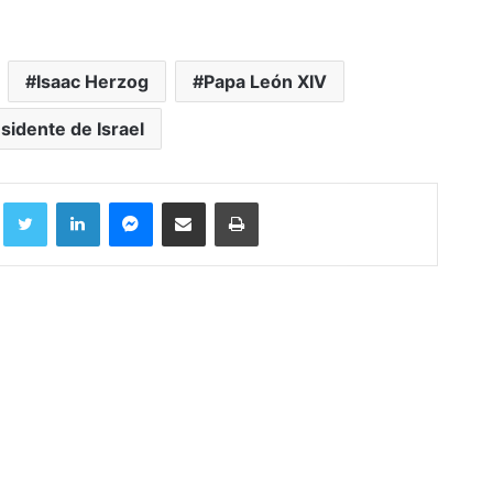
Isaac Herzog
Papa León XIV
sidente de Israel
Facebook
Twitter
LinkedIn
Messenger
Compartir por correo electrónico
Imprimir