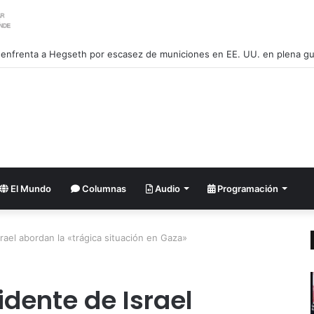
El Mundo
Columnas
Audio
Programación
srael abordan la «trágica situación en Gaza»
idente de Israel