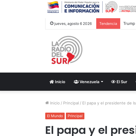
jueves, agosto 6 2026
Tendencia
Inicio
Venezuela
El Sur
Inicio
/
Principal
/
El papa y el presidente de I
El Mundo
Principal
El papa y el pres