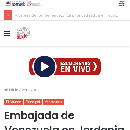
CAC 2026: Venezolano Ricardo Montes de Oca conquista Oro en salto con pértiga
Menú
Inicio
/
Venezuela
El Mundo
Principal
Venezuela
Embajada de
Venezuela en Jordania