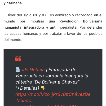
y caribeña.
El líder del siglo XX y XXI, es admirado y recordado
en el
mundo por impulsar una Revolución Bolivariana
humanista
,
integradora y antiimperialista
. Por defender
las causas humanas y por trabajar a favor de los pueblos
del mundo.
#EsNoticia
| Embajada de
Venezuela en Jordania inaugura la
cátedra “De Bolívar a Chávez”
(+Detalles)
https://t.co/Mzo1jPr8vB
#ChávezDe
lMundo