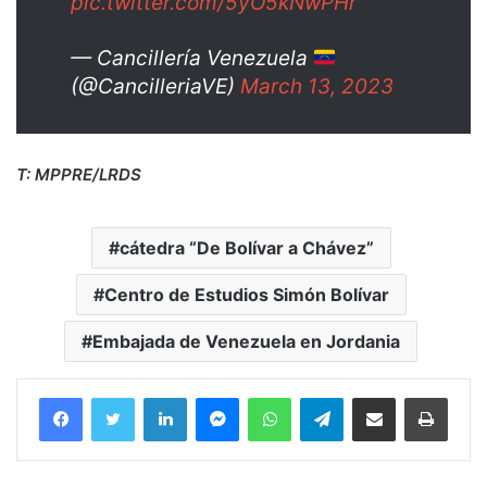
pic.twitter.com/5yO5kNwPHr
— Cancillería Venezuela
(@CancilleriaVE)
March 13, 2023
T: MPPRE/LRDS
cátedra “De Bolívar a Chávez”
Centro de Estudios Simón Bolívar
Embajada de Venezuela en Jordania
Facebook
Twitter
LinkedIn
Messenger
WhatsApp
Telegram
Compartir por correo electrónico
Imprim