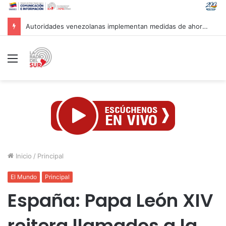
Marca País y Hotel Cayena se unen en favor de lo hecho en Venezuela
Menú
Inicio
/
Principal
El Mundo
Principal
España: Papa León XIV
reitera llamados a la