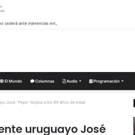
 no cederá ante injerencias extranjeras advierte Lula da Silva
El Mundo
Columnas
Audio
Programación
ayo José “Pepe” Mujica a los 89 años de edad
dente uruguayo José