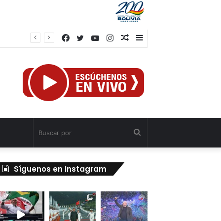
Facebook
Twitter
YouTube
Instagram
Publicación
Barra
al
lateral
azar
Buscar
por
Síguenos en Instagram