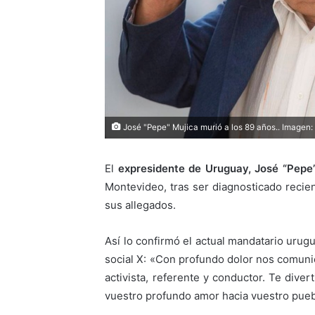
José "Pepe" Mujica murió a los 89 años.. Imagen:
El
expresidente de Uruguay, José “Pepe
Montevideo, tras ser diagnosticado reci
sus allegados.
Así lo confirmó el actual mandatario uru
social X: «Con profundo dolor nos comun
activista, referente y conductor. Te dive
vuestro profundo amor hacia vuestro pueb