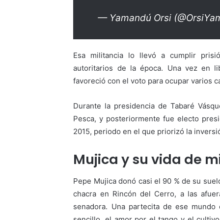
— Yamandú Orsi (@OrsiYa
Esa militancia lo llevó a cumplir pris
autoritarios de la época. Una vez en li
favoreció con el voto para ocupar varios c
Durante la presidencia de Tabaré Vásqu
Pesca, y posteriormente fue electo pre
2015, periodo en el que priorizó la inversi
Mujica y su vida de m
Pepe Mujica donó casi el 90 % de su suel
chacra en Rincón del Cerro, a las afue
senadora. Una partecita de ese mundo d
sencillo, el amor por el tango y el culti