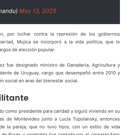
mandu)
May 13, 2025
ión, por luchar contra la represión de los gobiernos
bertad, Mujica se incorporó a la vida política, que lo
argos de elección popular.
ez fue designado ministro de Ganadería, Agricultura y
sidente de Uruguay, cargo que desempeñó entre 2010 y
ón social en aras del bienestar social.
ilitante
do como presidente para caridad y siguió viviendo en su
ras de Montevideo junto a Lucía Topolansky, entonces
e la pareja, que no tuvo hijos, con un estilo de vida
vo de flores y vegetales fue contada por el cineasta Emir