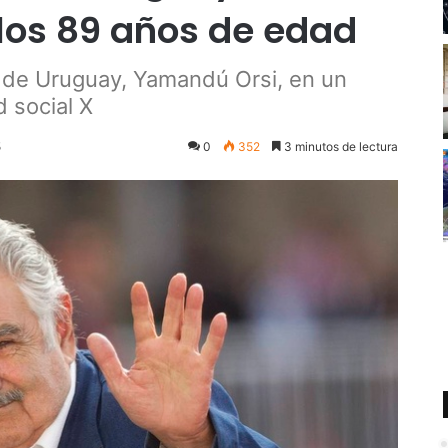
 los 89 años de edad
e de Uruguay, Yamandú Orsi, en un
 social X
5
0
352
3 minutos de lectura