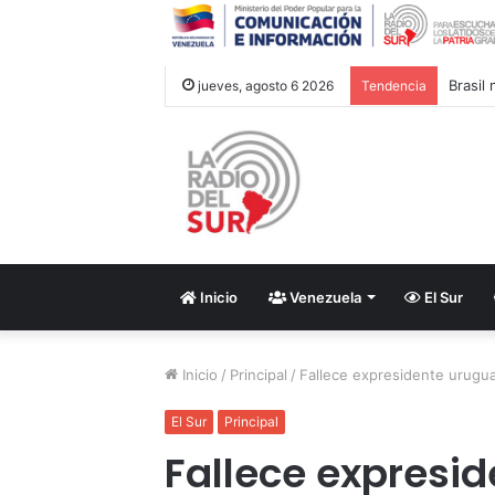
Brasil
jueves, agosto 6 2026
Tendencia
Inicio
Venezuela
El Sur
Inicio
/
Principal
/
Fallece expresidente urugu
El Sur
Principal
Fallece expresi