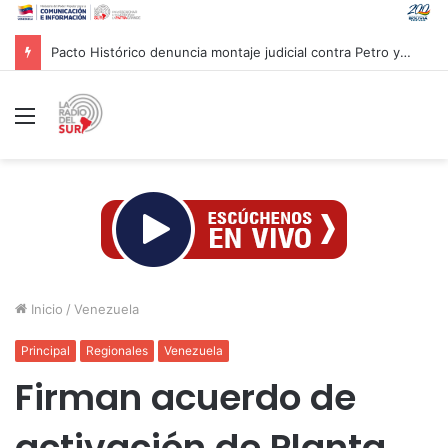
Pacto Histórico denuncia montaje judicial contra Petro y Cepeda
Menú
Inicio
/
Venezuela
Principal
Regionales
Venezuela
Firman acuerdo de
activación de Planta