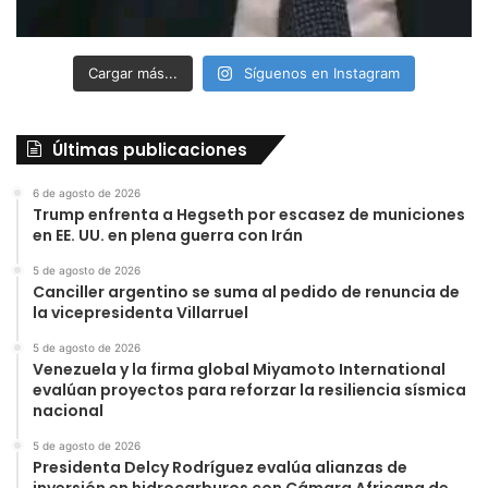
Cargar más...
Síguenos en Instagram
Últimas publicaciones
6 de agosto de 2026
Trump enfrenta a Hegseth por escasez de municiones
en EE. UU. en plena guerra con Irán
5 de agosto de 2026
Canciller argentino se suma al pedido de renuncia de
la vicepresidenta Villarruel
5 de agosto de 2026
Venezuela y la firma global Miyamoto International
evalúan proyectos para reforzar la resiliencia sísmica
nacional
5 de agosto de 2026
Presidenta Delcy Rodríguez evalúa alianzas de
inversión en hidrocarburos con Cámara Africana de