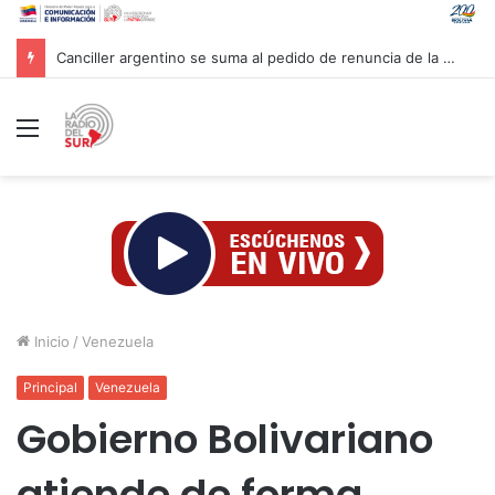
Canciller argentino se suma al pedido de renuncia de la vicepresidenta Villarruel
Menú
Inicio
/
Venezuela
Principal
Venezuela
Gobierno Bolivariano
atiende de forma