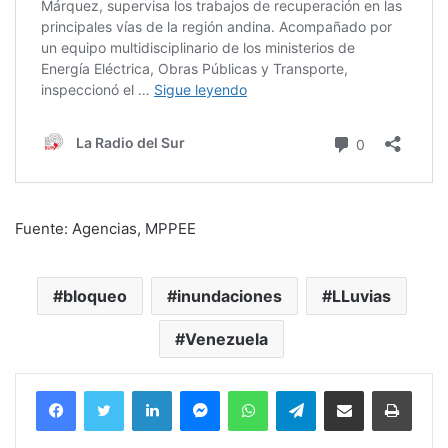
Fuente: Agencias, MPPEE
bloqueo
inundaciones
LLuvias
Venezuela
Facebook
Twitter
LinkedIn
Messenger
WhatsApp
Telegram
Compartir por correo electrónico
Imprim