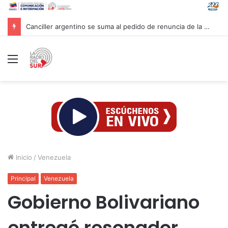
Canciller argentino se suma al pedido de renuncia de la vicepresidenta Villarruel
Menú
Inicio
/
Venezuela
Principal
Venezuela
Gobierno Bolivariano
entregó resonador