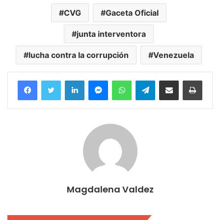
CVG
Gaceta Oficial
junta interventora
lucha contra la corrupción
Venezuela
Facebook
Twitter
LinkedIn
Messenger
WhatsApp
Telegram
Compartir por correo electrónico
Imprim
Magdalena Valdez