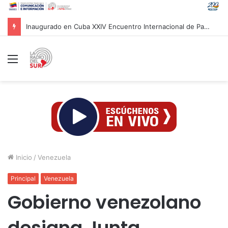
Inaugurado en Cuba XXIV Encuentro Internacional de Partidos Comunistas y Obreros
Menú
Inicio
/
Venezuela
Principal
Venezuela
Gobierno venezolano
designa Junta