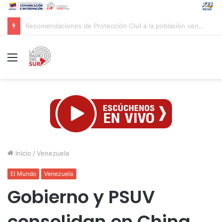
Gobierno venezolano avanza en los trabajos de recuperación y construcción del terminal temporal en Maiquetía
Menú
Inicio
/
Venezuela
El Mundo
Venezuela
Gobierno y PSUV
consolidan en China