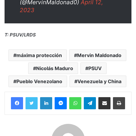
(@MervinMaldonad0)
April 12,
2023
T: PSUV/LRDS
máxima protección
Mervin Maldonado
Nicolás Maduro
PSUV
Pueblo Venezolano
Venezuela y China
Facebook
Twitter
LinkedIn
Messenger
WhatsApp
Telegram
Compartir por correo electrónico
Imprim