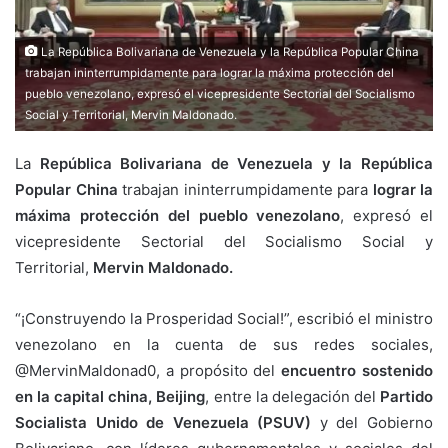
La República Bolivariana de Venezuela y la República Popular China
trabajan ininterrumpidamente para lograr la máxima protección del
pueblo venezolano, expresó el vicepresidente Sectorial del Socialismo
Social y Territorial, Mervin Maldonado.
La
República Bolivariana de Venezuela y la República
Popular China
trabajan ininterrumpidamente para
lograr la
máxima protección del pueblo venezolano
, expresó el
vicepresidente Sectorial del Socialismo Social y
Territorial,
Mervin Maldonado.
“¡Construyendo la Prosperidad Social!”, escribió el ministro
venezolano en la cuenta de sus redes sociales,
@MervinMaldonad0, a propósito del
encuentro sostenido
en la capital china, Beijing
, entre la delegación del
Partido
Socialista Unido de Venezuela (PSUV)
y del Gobierno