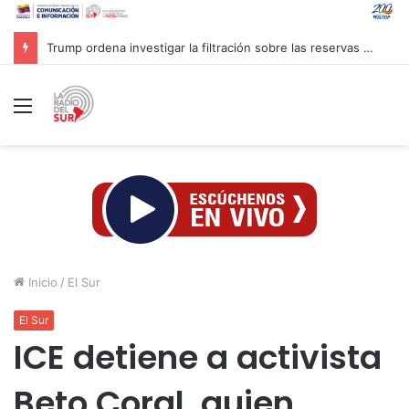
Trump ordena investigar la filtración sobre las reservas de municiones
Menú
Inicio
/
El Sur
El Sur
ICE detiene a activista
Beto Coral, quien