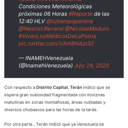
Condiciones Meteorológicas
próximas 06 Horas
#Reporte
de las
12:40 HLV
@tutiempopereira
@NestorLReverol
@NicolasMaduro
#VivanLosMédicosDeLaPatria
pic.twitter.com/VAm8NAzt32
— INAMEHVenezuela
(@InamehVenezuela)
July 26, 2020
Con respecto a
Distrito Capital, Terán
indicó que se
espera gran nubosidad fragmentada con lloviznas
matutinas en zonas montañosas, áreas nubladas y
diversos chubascos para las horas de la tarde.
Por otra parte , Terán indicó que ya Venezuela se