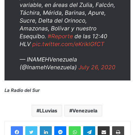
variable, en áreas del Zulia, Falcón,
Táchira, Mérida, Barinas, Apure,
Sucre, Delta del Orinoco,
Amazonas, Bolívar y nuestro
Esequibo.
#Reporte
de las 12:40
HLV
pic.twitter.com/eKriklGfCT
— INAMEHVenezuela
(@InamehVenezuela)
July 26, 2020
La Radio del Sur
LLuvias
Venezuela
Facebook
Twitter
LinkedIn
Messenger
WhatsApp
Telegram
Compartir por correo electrónico
Imprim