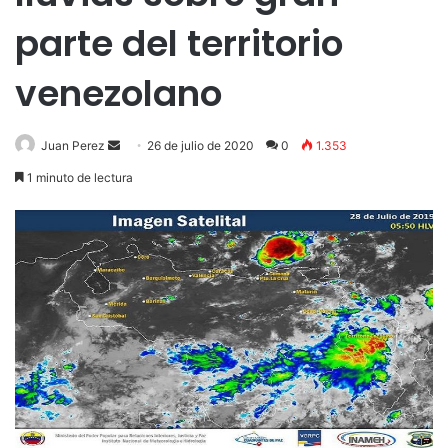
parte del territorio
venezolano
Send
Juan Perez
26 de julio de 2020
0
1.353
an
1 minuto de lectura
email