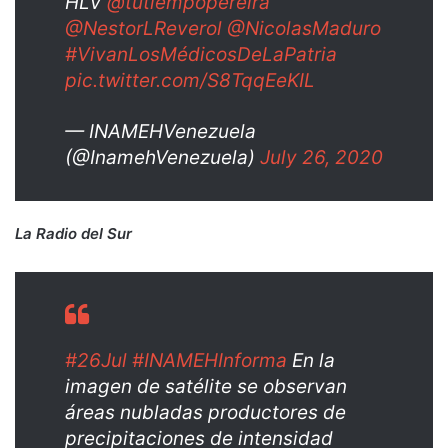
HLV
@tutiempopereira
@NestorLReverol
@NicolasMaduro
#VivanLosMédicosDeLaPatria
pic.twitter.com/S8TqqEeKIL
— INAMEHVenezuela
(@InamehVenezuela)
July 26, 2020
La Radio del Sur
#26Jul
#INAMEHInforma
En la
imagen de satélite se observan
áreas nubladas productores de
precipitaciones de intensidad