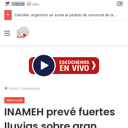
Canciller argentino se suma al pedido de renuncia de la vicepresidenta Villarruel
Menú
Inicio
/
Venezuela
Venezuela
INAMEH prevé fuertes
lluvias sobre gran