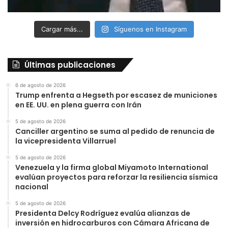
Cargar más...
Síguenos en Instagram
Últimas publicaciones
6 de agosto de 2026
Trump enfrenta a Hegseth por escasez de municiones
en EE. UU. en plena guerra con Irán
5 de agosto de 2026
Canciller argentino se suma al pedido de renuncia de
la vicepresidenta Villarruel
5 de agosto de 2026
Venezuela y la firma global Miyamoto International
evalúan proyectos para reforzar la resiliencia sísmica
nacional
5 de agosto de 2026
Presidenta Delcy Rodríguez evalúa alianzas de
inversión en hidrocarburos con Cámara Africana de