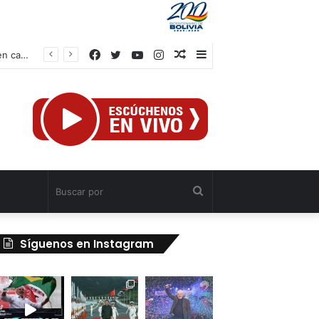
Facebook
Twitter
YouTube
Instagram
Publicación
Barra
Delcy Rodríguez insta a gobernadores y alcaldes crear Casas de los Abuelos en cada municipio
al
lateral
azar
Buscar
por
Síguenos en Instagram