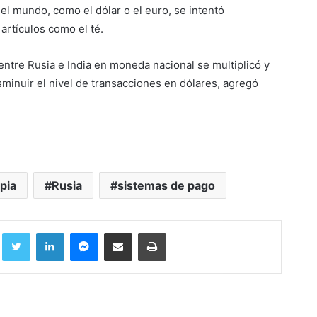
el mundo, como el dólar o el euro, se intentó
artículos como el té.
entre Rusia e India en moneda nacional se multiplicó y
sminuir el nivel de transacciones en dólares, agregó
pia
Rusia
sistemas de pago
Facebook
Twitter
LinkedIn
Messenger
Compartir por correo electrónico
Imprimir