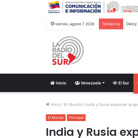
viernes, agosto 7 2026
Tendencia
Inicio
Venezuela
El Sur
Inicio
/
El Mundo
/
India y Rusia exploran la a
El Mundo
Principal
India y Rusia ex