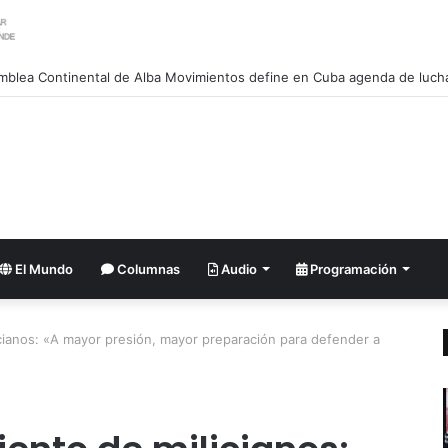
El Mundo
Columnas
Audio
Programación
licianos: «A mayor presión, mayor preparación para defender a