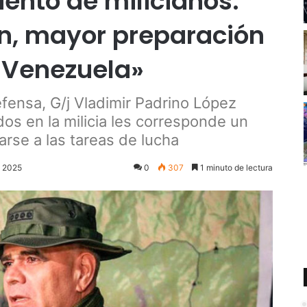
iento de milicianos:
n, mayor preparación
 Venezuela»
efensa, G/j Vladimir Padrino López
ados en la milicia les corresponde un
arse a las tareas de lucha
e 2025
0
307
1 minuto de lectura