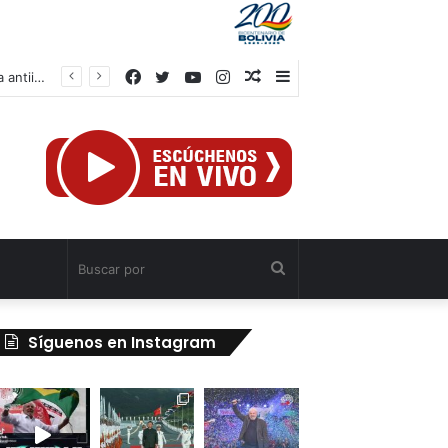
Facebook
Twitter
YouTube
Instagram
Publicación
Barra
IV Asamblea Continental de Alba Movimientos define en Cuba agenda de lucha antiimperialista
al
lateral
azar
Buscar
por
Síguenos en Instagram