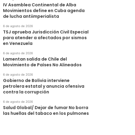
IV Asamblea Continental de Alba
Movimientos define en Cuba agenda
de lucha antiimperialista
6 de agosto de 2026
TSJ aprueba Jurisdicción Civil Especial
para atender a afectados por sismos
en Venezuela
6 de agosto de 2026
Lamentan salida de Chile del
Movimiento de Países No Alineados
6 de agosto de 2026
Gobierno de Bolivia interviene
petrolera estatal y anuncia ofensiva
contra la corrupción
6 de agosto de 2026
Salud Global/ Dejar de fumar No borra
las huellas del tabaco en los pulmones