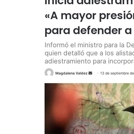
Inicia adiestram
«A mayor presió
para defender a
Informó el ministro para la D
quien detalló que a los alist
adiestramiento para incorpor
Send
Magdalena Valdez
13 de septiembre d
an
email