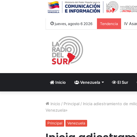
jueves, agosto 6 2026
Tendencia
Inicio
Venezuela
El Sur
Inicio
/
Principal
/
Inicia adiestramiento de mi
Venezuela»
Principal
Venezuela