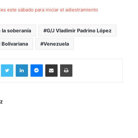
es este sábado para iniciar el adiestramiento
 la soberanía
G/J Vladimir Padrino López
l Bolivariana
Venezuela
Facebook
Twitter
LinkedIn
Messenger
Compartir por correo electrónico
Imprimir
z