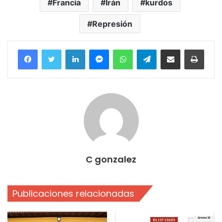
Francia
Irán
kurdos
Represión
Facebook
Twitter
LinkedIn
Messenger
WhatsApp
Telegram
Compartir por correo electrónico
Imprim
C gonzalez
Publicaciones relacionadas