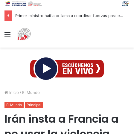
Primer ministro haitiano llama a coordinar fuerzas para enfrentar pandillas
Menú
Inicio
/
El Mundo
El Mundo
Principal
Irán insta a Francia a
no usar la violencia