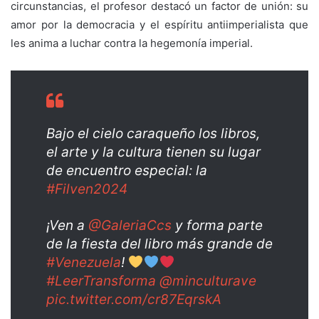
circunstancias, el profesor destacó un factor de unión: su
amor por la democracia y el espíritu antiimperialista que
les anima a luchar contra la hegemonía imperial.
Bajo el cielo caraqueño los libros,
el arte y la cultura tienen su lugar
de encuentro especial: la
#Filven2024
¡Ven a
@GaleriaCcs
y forma parte
de la fiesta del libro más grande de
#Venezuela
!
#LeerTransforma
@minculturave
pic.twitter.com/cr87EqrskA