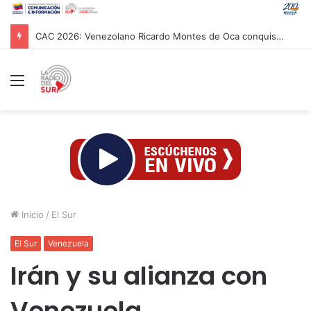
Papa León XIV asistió al Encuentro de Jóvenes Franciscanos 2026 en Asís
Menú
Inicio
/
El Sur
El Sur
Venezuela
Irán y su alianza con
Venezuela