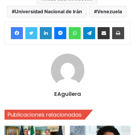
Universidad Nacional de Irán
Venezuela
Facebook
Twitter
LinkedIn
Messenger
WhatsApp
Telegram
Compartir por correo electrónico
Imprim
EAguilera
Publicaciones relacionadas