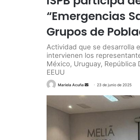
ISPB participa d
“Emergencias Sa
Grupos de Pobla
Actividad que se desarrolla 
intervienen los representant
México, Uruguay, República 
EEUU
Send
Mariela Acuña
23 de junio de 2025
an
email