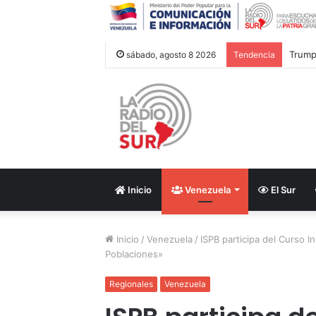
Trump 
sábado, agosto 8 2026
Tendencia
Inicio
Venezuela
El Sur
Inicio
/
Venezuela
/
ISPB participa del Curso 
Poblaciones»
Regionales
Venezuela