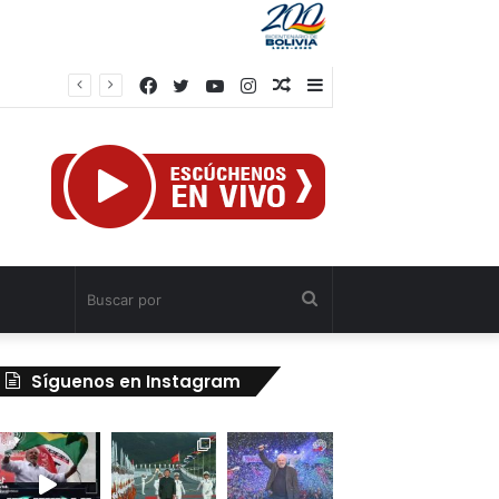
Facebook
Twitter
YouTube
Instagram
Publicación
Barra
al
lateral
azar
Buscar
por
Síguenos en Instagram