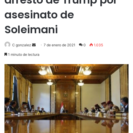
asesinato de
Soleimani
Send
C gonzalez
7 de enero de 2021
0
1.035
an
1 minuto de lectura
email