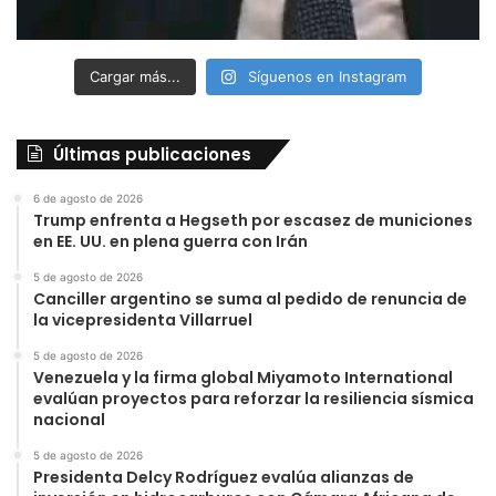
Cargar más...
Síguenos en Instagram
Últimas publicaciones
6 de agosto de 2026
Trump enfrenta a Hegseth por escasez de municiones
en EE. UU. en plena guerra con Irán
5 de agosto de 2026
Canciller argentino se suma al pedido de renuncia de
la vicepresidenta Villarruel
5 de agosto de 2026
Venezuela y la firma global Miyamoto International
evalúan proyectos para reforzar la resiliencia sísmica
nacional
5 de agosto de 2026
Presidenta Delcy Rodríguez evalúa alianzas de