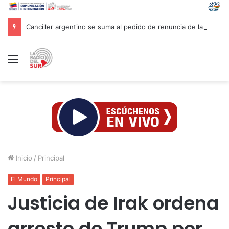
Canciller argentino se suma al pedido de renuncia de la vicepresidenta Villarruel
Menú
Inicio
/
Principal
El Mundo
Principal
Justicia de Irak ordena
arresto de Trump por