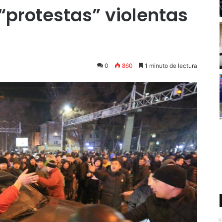
“protestas” violentas
0
860
1 minuto de lectura