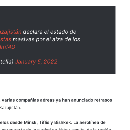
zajistán
declara el estado de
estas
masivas por el alza de los
fImf4D
tolia)
January 5, 2022
s, varias compañías aéreas ya han anunciado retrasos
Kazajistán.
elos desde Minsk, Tiflis y Bishkek. La aerolínea de
 aeropuerto de la ciudad de Aktau, capital de la región