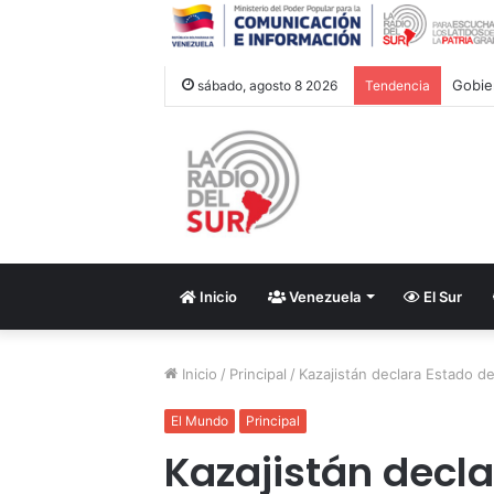
Cuba 
sábado, agosto 8 2026
Tendencia
Inicio
Venezuela
El Sur
Inicio
/
Principal
/
Kazajistán declara Estado d
El Mundo
Principal
Kazajistán decl