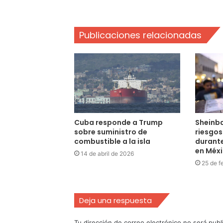
Publicaciones relacionadas
Cuba responde a Trump
Sheinb
sobre suministro de
riesgos
combustible a la isla
durante
en Méx
14 de abril de 2026
25 de f
Deja una respuesta
Tu dirección de correo electrónico no será publ