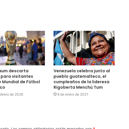
aum descarta
Venezuela celebra junto al
 para visitantes
pueblo guatemalteco, el
 Mundial de Fútbol
cumpleaños de la lideresa
ico
Rigoberta Menchú Tum
ebrero de 2026
9 de enero de 2021
icada.
Los campos obligatorios están marcados con
*