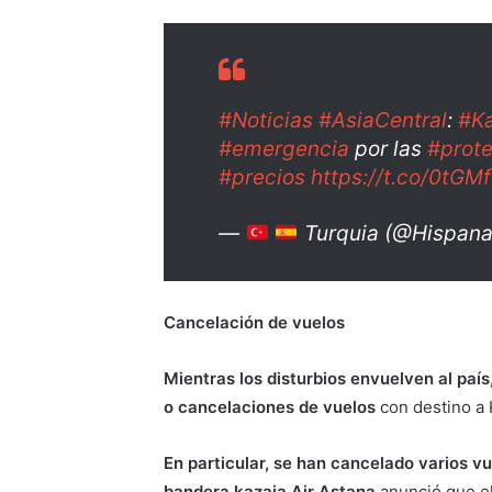
#Noticias
#AsiaCentral
:
#Ka
#emergencia
por las
#prot
#precios
https://t.co/0tGM
—
Turquia (@Hispana
Cancelación de vuelos
Mientras los disturbios envuelven al paí
o cancelaciones de vuelos
con destino a 
En particular, se han cancelado varios vu
bandera kazaja Air Astana
anunció que el