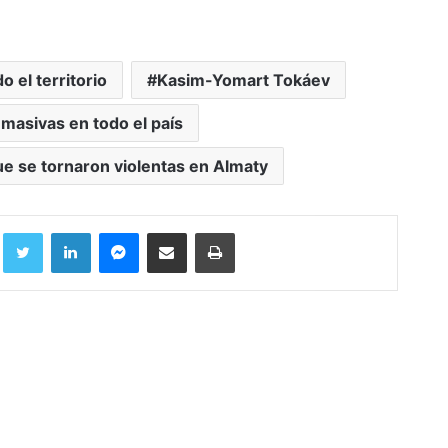
 el territorio
Kasim-Yomart Tokáev
 masivas en todo el país
e se tornaron violentas en Almaty
Facebook
Twitter
LinkedIn
Messenger
Compartir por correo electrónico
Imprimir