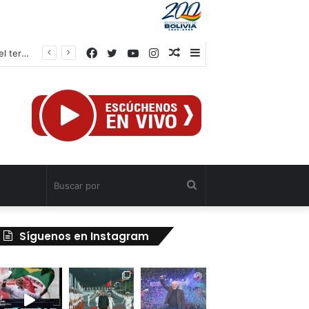
Facebook
Twitter
YouTube
Instagram
Publicación
Barra
al
lateral
azar
Buscar
por
Síguenos en Instagram