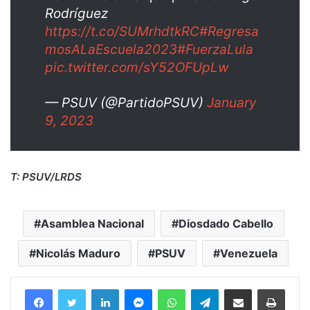
Rodríguez
https://t.co/SUMrhdtkRC
#Regresa
mosALaEscuela2023
#FuerzaLula
pic.twitter.com/sY52OFUpLw
— PSUV (@PartidoPSUV)
January
9, 2023
T: PSUV/LRDS
Asamblea Nacional
Diosdado Cabello
Nicolás Maduro
PSUV
Venezuela
Facebook
Twitter
LinkedIn
Messenger
WhatsApp
Telegram
Compartir por correo electrónico
Imprim