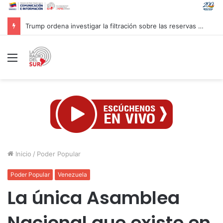
Inaugurado en Cuba XXIV Encuentro Internacional de Partidos Comunistas y Obreros
Menú
Inicio
/
Poder Popular
Poder Popular
Venezuela
La única Asamblea
Nacional que existe en