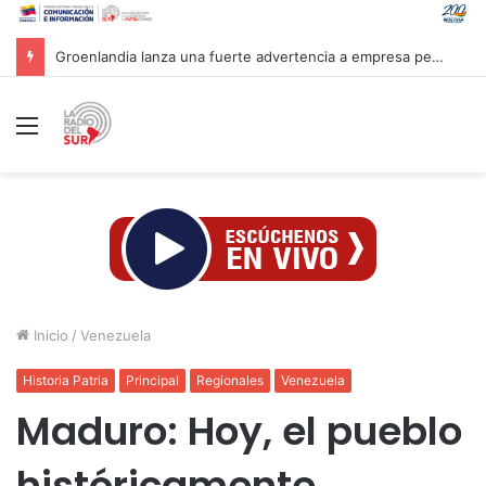
Groenlandia lanza una fuerte advertencia a empresa petrolera vinculada a Trump
Menú
Inicio
/
Venezuela
Historia Patria
Principal
Regionales
Venezuela
Maduro: Hoy, el pueblo
históricamente