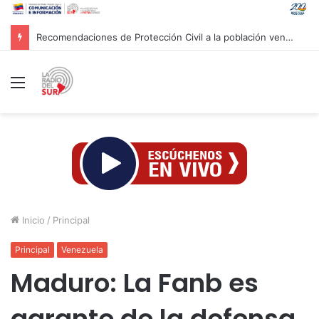
Recomendaciones de Protección Civil a la población venezolana ante fenómeno climatológico «El Niño»
Menú
Inicio
/
Principal
Principal
Venezuela
Maduro: La Fanb es
garante de la defensa