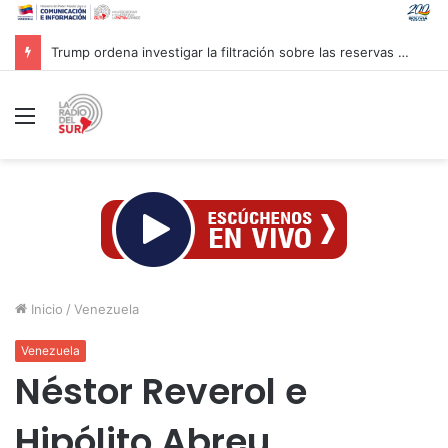
Trump ordena investigar la filtración sobre las reservas de municiones
Menú
Inicio
/
Venezuela
Venezuela
Néstor Reverol e
Hipólito Abreu