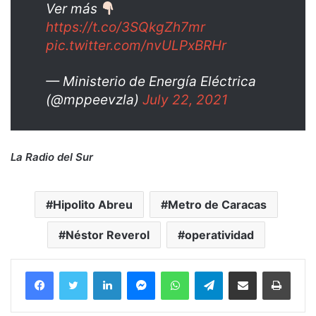
Ver más
https://t.co/3SQkgZh7mr
pic.twitter.com/nvULPxBRHr
— Ministerio de Energía Eléctrica
(@mppeevzla)
July 22, 2021
La Radio del Sur
Hipolito Abreu
Metro de Caracas
Néstor Reverol
operatividad
Facebook
Twitter
LinkedIn
Messenger
WhatsApp
Telegram
Compartir por correo electrónico
Imprim